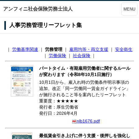
アンフィニ社会保険労務士法人
MENU
人事労務管理リーフレット集
｜
労働基準関連
｜
労務管理
｜
雇用均等・両立支援
｜
安全衛生
｜
労働保険
｜
社会保険
｜
パートタイム・有期雇用労働者に関するルール
が変わります（令和8年10月1日施行）
10月1日から、雇入れ時の労働条件明示事項の
追加、改正「同一労働同一賃金ガイドライン」
が施行されること等を案内したリーフレット
重要度：★★★★★
発行者：厚生労働省
発行日：2026年4月
nlb1676.pdf
最低賃金引き上げに伴う支援・後押しを強化し