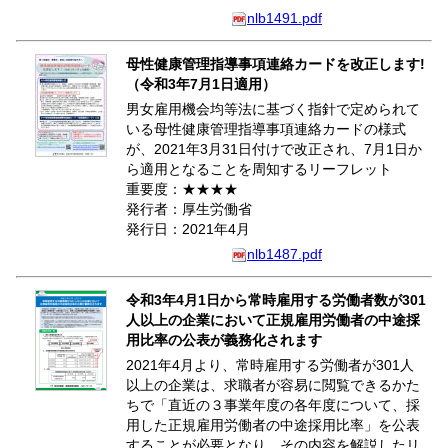
nlb1491.pdf
母性健康管理指導事項連絡カードを改正します!
（令和3年7月1日適用）
男女雇用機会均等法に基づく指針で定められて
いる母性健康管理指導事項連絡カードの様式
が、2021年3月31日付けで改正され、7月1日か
ら適用となることを周知するリーフレット
重要度：★★★★
発行者：厚生労働省
発行日：2021年4月
nlb1487.pdf
令和3年4月1日から常時雇用する労働者数が301
人以上の企業において正規雇用労働者の中途採
用比率の公表が義務化されます
2021年4月より、常時雇用する労働者が301人
以上の企業は、求職者が容易に閲覧できるかた
ちで「直近の３事業年度の各年度について、採
用した正規雇用労働者の中途採用比率」を公表
することが必要となり、その内容を解説したリ