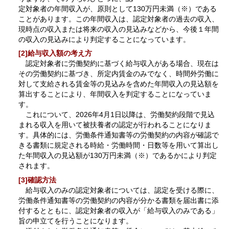
定対象者の年間収入が、原則として130万円未満（※）である
ことがあります。この年間収入は、認定対象者の過去の収入、
現時点の収入または将来の収入の見込みなどから、今後１年間
の収入の見込みにより判定することになっています。
[2]給与収入額の考え方
認定対象者に労働契約に基づく給与収入がある場合、現在は
その労働契約に基づき、所定内賃金のみでなく、時間外労働に
対して支給される賃金等の見込みを含めた年間収入の見込額を
算出することにより、年間収入を判定することになっていま
す。
これについて、2026年4月1日以降は、労働契約段階で見込
まれる収入を用いて被扶養者の認定が行われることになりま
す。具体的には、労働条件通知書等の労働契約の内容が確認で
きる書類に規定される時給・労働時間・日数等を用いて算出し
た年間収入の見込額が130万円未満（※）であるかにより判定
されます。
[3]確認方法
給与収入のみの認定対象者については、認定を受ける際に、
労働条件通知書等の労働契約の内容が分かる書類を届出書に添
付するとともに、認定対象者の収入が「給与収入のみである」
旨の申立てを行うことになります。