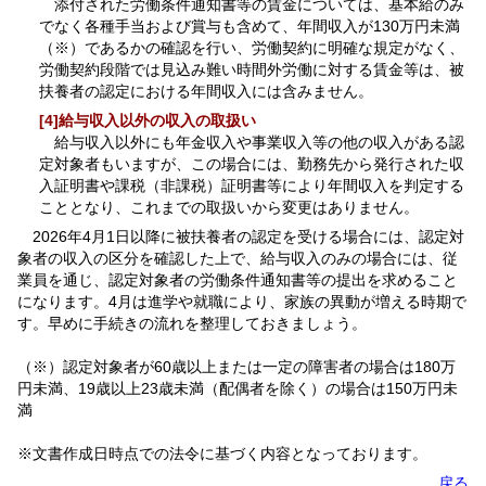
添付された労働条件通知書等の賃金については、基本給のみ
でなく各種手当および賞与も含めて、年間収入が130万円未満
（※）であるかの確認を行い、労働契約に明確な規定がなく、
労働契約段階では見込み難い時間外労働に対する賃金等は、被
扶養者の認定における年間収入には含みません。
[4]給与収入以外の収入の取扱い
給与収入以外にも年金収入や事業収入等の他の収入がある認
定対象者もいますが、この場合には、勤務先から発行された収
入証明書や課税（非課税）証明書等により年間収入を判定する
こととなり、これまでの取扱いから変更はありません。
2026年4月1日以降に被扶養者の認定を受ける場合には、認定対
象者の収入の区分を確認した上で、給与収入のみの場合には、従
業員を通じ、認定対象者の労働条件通知書等の提出を求めること
になります。4月は進学や就職により、家族の異動が増える時期で
す。早めに手続きの流れを整理しておきましょう。
（※）認定対象者が60歳以上または一定の障害者の場合は180万
円未満、19歳以上23歳未満（配偶者を除く）の場合は150万円未
満
※文書作成日時点での法令に基づく内容となっております。
戻る