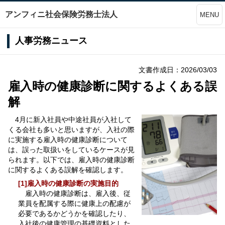
アンフィニ社会保険労務士法人
MENU
人事労務ニュース
文書作成日：2026/03/03
雇入時の健康診断に関するよくある誤
解
4月に新入社員や中途社員が入社して
くる会社も多いと思いますが、入社の際
に実施する雇入時の健康診断について
は、誤った取扱いをしているケースが見
られます。以下では、雇入時の健康診断
に関するよくある誤解を確認します。
[1]雇入時の健康診断の実施目的
雇入時の健康診断は、雇入後、従
業員を配属する際に健康上の配慮が
必要であるかどうかを確認したり、
入社後の健康管理の基礎資料とした