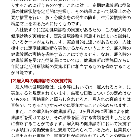
りするために行うものです。これに対し、定期健康診断は従業
員の健康状態を定期的に把握し、その結果によって就業上の必
要な措置を行い、脳・心臓疾患の発生の防止、生活習慣病等の
増悪防止を図るために行うものです。
入社後すぐに定期健康診断の実施があるため、この雇入時の
健康診断を実施せず、定期健康診断を実施すればよいと誤解し
ているケースが見られます。実施目的に違いがあるため、入社
後すぐに定期健康診断を実施するからということで、雇入時の
健康診断の実施を省略することはできません。なお、雇入時の
健康診断を受けた従業員については、健康診断の実施日から1
年間は定期健康診断の実施項目に相当するものを省略すること
が可能です。
[2]雇入時の健康診断の実施時期
雇入時の健康診断は、法令等においては「雇入れるとき」に
実施すると規定されています。厳密な日数についての定めはな
いものの、実施目的と照らし合わせると、雇入れの直前または
直後で、できるだけすみやかに実施することが求められます。
また、この雇入時の健康診断は、3ヶ月以内に医師による健
康診断を受けており、その結果を証明する書類を提出したとき
に省略することができます。雇入時の健康診断において実施す
べき項目は労働安全衛生規則で定められているため、従業員か
ら提出された書類で、実施項目が網羅されていることの確認が