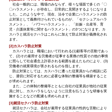
社会一般的には、職場のみならず、様々な場面で多くの「〇
〇ハラスメント」が存在し、日常的に見聞きするようになりま
した。このような中で、現在、法令で企業にハラスメントの防
止対策として義務付けられているものが、「セクシュアルハラ
スメント」、「パワーハラスメント」、「妊娠・出産等、育
児・介護休業等に関するハラスメント」の3つになります。カ
スハラと就活セクハラはこれらに加えて防止対策が義務化され
ます。
[2]カスハラ防止対策
カスハラとは、職場において行われる(1)顧客等の言動であっ
て、(2)その雇用する労働者が従事する業務の性質その他の事情
に照らして社会通念上許容される範囲を超えたものにより、(3)
労働者の就業環境が害されるものを指します。
防止対策としては、カスハラに遭った従業員からの相談に応
じ、適切に対応するために必要な体制の整備等を構築すること
が求められます。
また、この体制の整備等とともに自社の従業員が他社の従業
員に対し、カスハラをしないように注意を払うような研修を実
施することなどの配慮も求められます。
[3]就活セクハラ防止対策
就活セクハラは、会社が雇用する従業員の性的な言動により