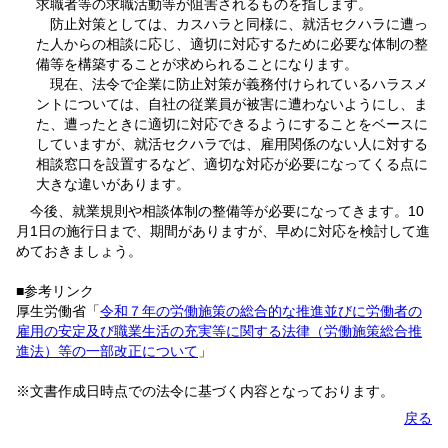
求職者等の求職活動等が阻害されるものを指します。
防止対策としては、カスハラと同様に、就活セクハラに遭っ
た人からの相談に応じ、適切に対応するために必要な体制の整
備等を構築することが求められることになります。
現在、法令で企業に防止対策が義務付けられているハラスメ
ントについては、自社の従業員が被害に遭わないようにし、ま
た、遭ったときに適切に対応できるようにすることをベースに
していますが、就活セクハラでは、雇用関係のない人に対する
相談窓口を設置するなど、適切な対応が必要になってくる点に
大きな違いがあります。
今後、就業規則や相談体制の整備等が必要になってきます。10
月1日の施行日まで、期間がありますが、早めに対応を検討して進
めておきましょう。
■参考リンク
厚生労働省「
令和７年の労働施策の総合的な推進並びに労働者の
雇用の安定及び職業生活の充実等に関する法律（労働施策総合推
進法）等の一部改正について
」
※文書作成日時点での法令に基づく内容となっております。
戻る