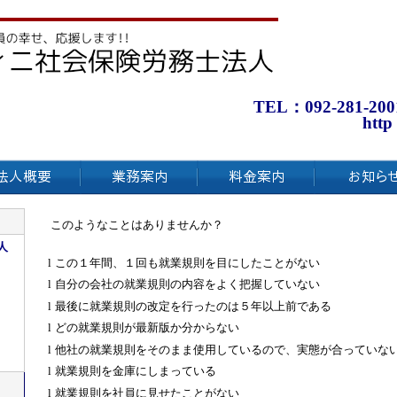
TEL：092-281-200
http
このようなことはありませんか？
人
l
この１年間、１回も就業規則を目にしたことがない
l
自分の会社の就業規則の内容をよく把握していない
l
最後に就業規則の改定を行ったのは５年以上前である
l
どの就業規則が最新版か分からない
l
他社の就業規則をそのまま使用しているので、実態が合っていな
l
就業規則を金庫にしまっている
l
就業規則を社員に見せたことがない