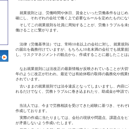
就業規則とは、労働時間や休日、賃金といった労働条件をはじめ
確にし、それぞれの会社で働く上で必要なルールを定めたものにな
そしてこの就業規則を社員に周知することが、労働トラブルを未
働けることに繋がります。
法律（労働基準法）では、常時
10
名以上の会社に対し、就業規則
の届出を義務付けていますが、もちろん
10
名未満の会社でも就業規
し、リスクマネジメントの観点から、作成することに越したことは
なお就業規則には法改正の最新情報が反映されていることが大切
年のように改正が行われ、最近では有給休暇の取得の義務化や残業
されています。
古いままの就業規則では法令違反となってしまいますし、内容に
れるだけでなく、労務トラブルに巻き込まれたり、助成金が申請で
当法人では、今まで労務相談を受けてきた経験に基づき、それぞ
作成しております。
実際の作成に当たりましては、会社の現状や問題点、課題点をヒ
が矛盾しないよう作成いたします。