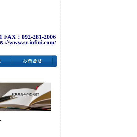
1 FAX：092-281-2006
ｓ://www.sr-infini.com/
い