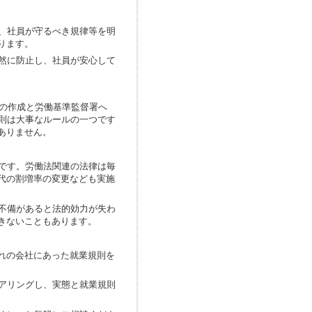
、社員が守るべき規律等を明
ります。
然に防止し、社員が安心して
の作成と労働基準監督署へ
則は大事なルールの一つです
ありません。
です。労働法関連の法律は毎
代の割増率の変更なども実施
不備があると法的効力が失わ
きないこともあります。
れの会社にあった就業規則を
アリングし、実態と就業規則