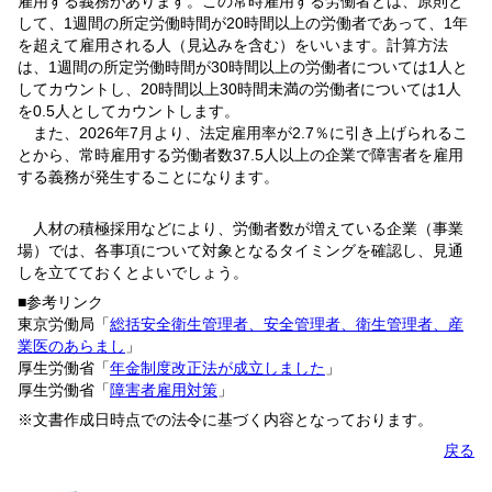
雇用する義務があります。この常時雇用する労働者とは、原則と
して、1週間の所定労働時間が20時間以上の労働者であって、1年
を超えて雇用される人（見込みを含む）をいいます。計算方法
は、1週間の所定労働時間が30時間以上の労働者については1人と
してカウントし、20時間以上30時間未満の労働者については1人
を0.5人としてカウントします。
また、2026年7月より、法定雇用率が2.7％に引き上げられるこ
とから、常時雇用する労働者数37.5人以上の企業で障害者を雇用
する義務が発生することになります。
人材の積極採用などにより、労働者数が増えている企業（事業
場）では、各事項について対象となるタイミングを確認し、見通
しを立てておくとよいでしょう。
■参考リンク
東京労働局「
総括安全衛生管理者、安全管理者、衛生管理者、産
業医のあらまし
」
厚生労働省「
年金制度改正法が成立しました
」
厚生労働省「
障害者雇用対策
」
※文書作成日時点での法令に基づく内容となっております。
戻る