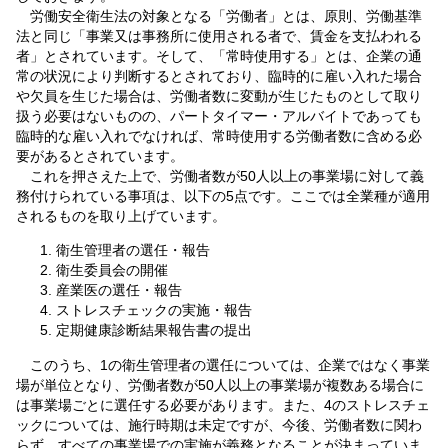
労働安全衛生法の対象となる「労働者」とは、原則、労働基準
法と同じ「事業又は事務所に使用される者で、賃金を支払われる
者」とされています。そして、「常時使用する」とは、企業の通
常の状況により判断するとされており、臨時的に雇い入れた場合
や欠員を生じた場合は、労働者数に変動が生じたものとして取り
扱う必要はないものの、パートタイマー・アルバイトであっても
臨時的な雇い入れでなければ、常時使用する労働者数に含める必
要があるとされています。
これを押さえた上で、労働者数が50人以上の事業場に対して義
務付けられている事項は、以下の5点です。ここでは全業種が適用
されるものを取り上げています。
衛生管理者の選任・報告
衛生委員会の開催
産業医の選任・報告
ストレスチェックの実施・報告
定期健康診断結果報告書の提出
このうち、1の衛生管理者の選任については、企業ではなく事業
場が単位となり、労働者数が50人以上の事業場が複数ある場合に
は事業場ごとに選任する必要があります。また、4のストレスチェ
ックについては、施行時期は未定ですが、今後、労働者数に関わ
らず、すべての事業場での実施が義務となることが決まっていま